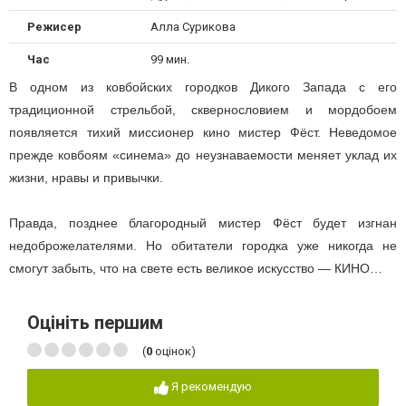
Режисер
Алла Сурикова
Час
99 мин.
В одном из ковбойских городков Дикого Запада с его
традиционной стрельбой, сквернословием и мордобоем
появляется тихий миссионер кино мистер Фёст. Неведомое
прежде ковбоям «синема» до неузнаваемости меняет уклад их
жизни, нравы и привычки.
Правда, позднее благородный мистер Фёст будет изгнан
недоброжелателями. Но обитатели городка уже никогда не
смогут забыть, что на свете есть великое искусство — КИНО…
Оцініть першим
(
0
оцінок)
Я рекомендую