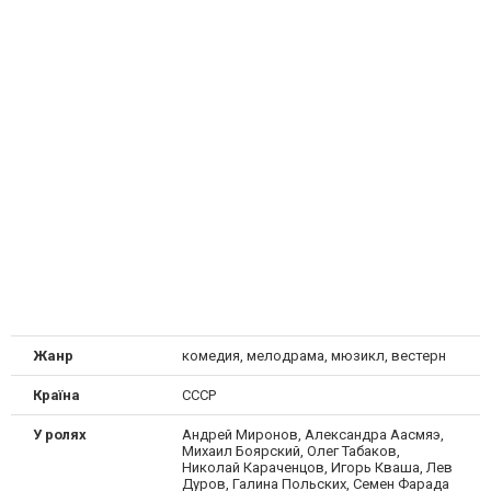
Жанр
комедия, мелодрама, мюзикл, вестерн
Країна
СССР
У ролях
Андрей Миронов, Александра Аасмяэ,
Михаил Боярский, Олег Табаков,
Николай Караченцов, Игорь Кваша, Лев
Дуров, Галина Польских, Семен Фарада