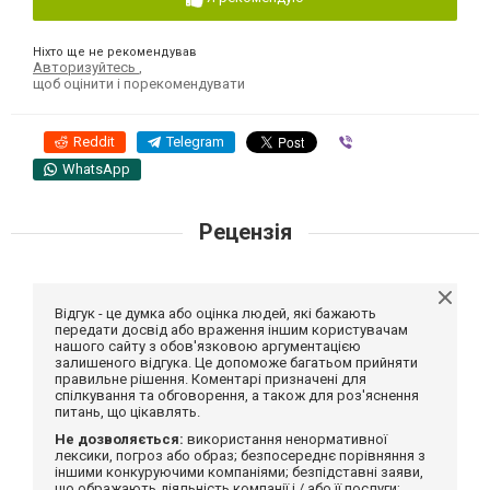
Ніхто ще не рекомендував
Авторизуйтесь
,
щоб оцінити і порекомендувати
Reddit
Telegram
Viber
WhatsApp
Рецензія
Відгук - це думка або оцінка людей, які бажають
передати досвід або враження іншим користувачам
нашого сайту з обов'язковою аргументацією
залишеного відгука. Це допоможе багатьом прийняти
правильне рішення. Коментарі призначені для
спілкування та обговорення, а також для роз'яснення
питань, що цікавлять.
Не дозволяється:
використання ненормативної
лексики, погроз або образ; безпосереднє порівняння з
іншими конкуруючими компаніями; безпідставні заяви,
що ображають діяльність компанії і / або її послуги;