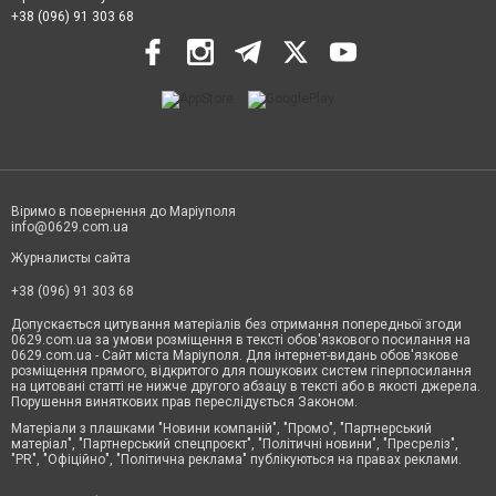
+38 (096) 91 303 68
Віримо в повернення до Маріуполя
info@0629.com.ua
Журналисты сайта
+38 (096) 91 303 68
Допускається цитування матеріалів без отримання попередньої згоди
0629.com.ua за умови розміщення в тексті обов'язкового посилання на
0629.com.ua - Сайт міста Маріуполя. Для інтернет-видань обов'язкове
розміщення прямого, відкритого для пошукових систем гіперпосилання
на цитовані статті не нижче другого абзацу в тексті або в якості джерела.
Порушення виняткових прав переслідується Законом.
Матеріали з плашками "Новини компаній", "Промо", "Партнерський
матеріал", "Партнерський спецпроєкт", "Політичні новини", "Пресреліз",
"PR", "Офіційно", "Політична реклама" публікуються на правах реклами.