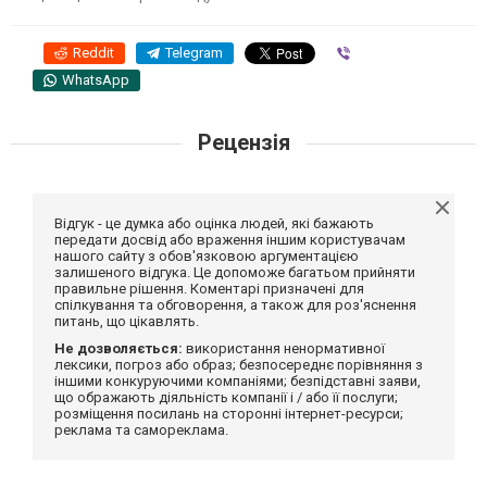
Reddit
Telegram
Viber
WhatsApp
Рецензія
Відгук - це думка або оцінка людей, які бажають
передати досвід або враження іншим користувачам
нашого сайту з обов'язковою аргументацією
залишеного відгука. Це допоможе багатьом прийняти
правильне рішення. Коментарі призначені для
спілкування та обговорення, а також для роз'яснення
питань, що цікавлять.
Не дозволяється:
використання ненормативної
лексики, погроз або образ; безпосереднє порівняння з
іншими конкуруючими компаніями; безпідставні заяви,
що ображають діяльність компанії і / або її послуги;
розміщення посилань на сторонні інтернет-ресурси;
реклама та самореклама.