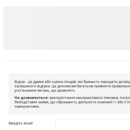
Відгук - це думка або оцінка людей, які бажають передати дос
залишеного відгука. Це допоможе багатьом прийняти правильне 
роз'яснення питань, що цікавлять.
Не дозволяється:
використання ненормативної лексики, погро
безпідставні заяви, що ображають діяльність компанії і / або її
самореклама.
Введіть email: