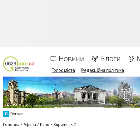
Новини
Блоги
Голос міста
Редакційна політика
П
Погода
Головна
Афіша
Кино
Superнянь 2