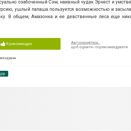
ксуально озабоченный Сэм, наивный чудак Эрнест и умств
курсию, ушлый папаша пользуется возможностью и засыла
ку. В общем, Амазонка и ее девственные леса еще ник
Авторизуйтесь
,
Я рекомендую
щоб оцінити і порекомендувати
омендував
App