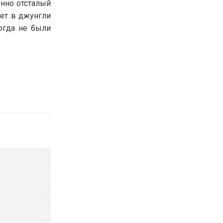
енно отсталый
ет в джунгли
огда не были