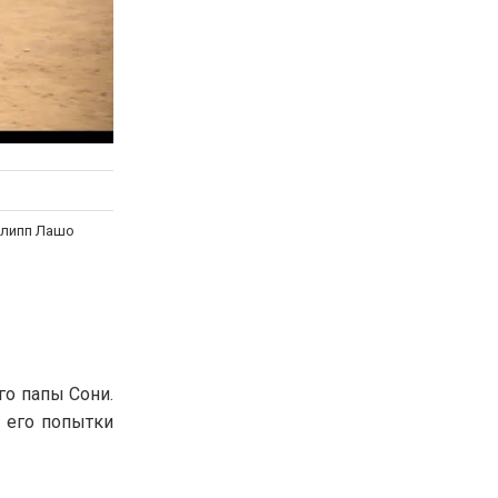
илипп Лашо
го папы Сони.
о его попытки