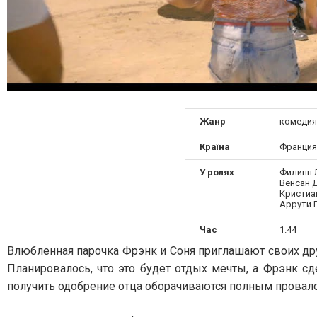
Жанр
комедия
Країна
Франция
У ролях
Филипп 
Венсан 
Кристиа
Аррути 
Час
1.44
Влюбленная парочка Фрэнк и Соня приглашают своих дру
Планировалось, что это будет отдых мечты, а Фрэнк с
получить одобрение отца оборачиваются полным провалом.