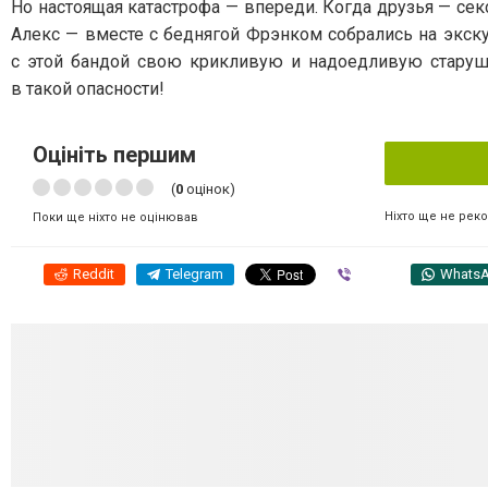
Но настоящая катастрофа — впереди. Когда друзья — се
Алекс — вместе с беднягой Фрэнком собрались на экс
с этой бандой свою крикливую и надоедливую старуш
в такой опасности!
Оцініть першим
(
0
оцінок)
Ніхто ще не рек
Поки ще ніхто не оцінював
Reddit
Telegram
Viber
Whats