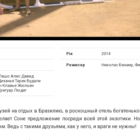
Рік
2014
Режисер
Николас Бенаму, Ф
Лашо Алис Давид
Дезанья Тарек Будали
н Клавье Жюльен
Грегуар Людиг
зей на отдых в Бразилию, в роскошный отель богатенько
делает Соне предложение посреди всей этой экзотики. Н
 Ведь с такими друзьями, как у него, и враги не нужны!