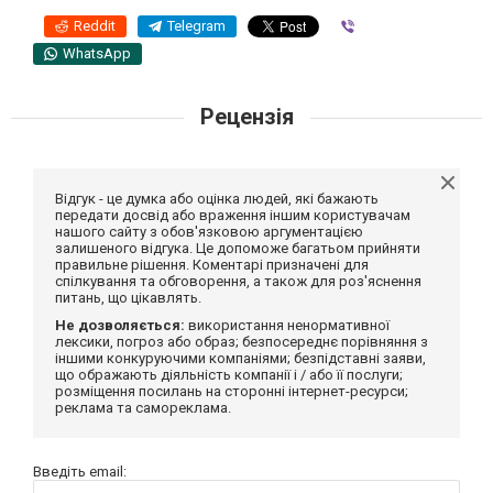
Reddit
Telegram
Viber
WhatsApp
Рецензія
Відгук - це думка або оцінка людей, які бажають
передати досвід або враження іншим користувачам
нашого сайту з обов'язковою аргументацією
залишеного відгука. Це допоможе багатьом прийняти
правильне рішення. Коментарі призначені для
спілкування та обговорення, а також для роз'яснення
питань, що цікавлять.
Не дозволяється:
використання ненормативної
лексики, погроз або образ; безпосереднє порівняння з
іншими конкуруючими компаніями; безпідставні заяви,
що ображають діяльність компанії і / або її послуги;
розміщення посилань на сторонні інтернет-ресурси;
реклама та самореклама.
Введіть email: