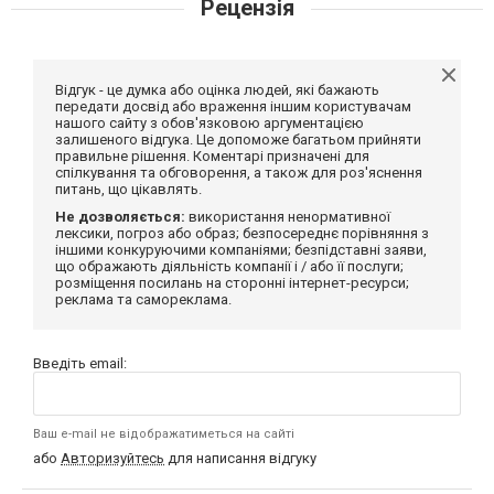
Рецензія
Відгук - це думка або оцінка людей, які бажають
передати досвід або враження іншим користувачам
нашого сайту з обов'язковою аргументацією
залишеного відгука. Це допоможе багатьом прийняти
правильне рішення. Коментарі призначені для
спілкування та обговорення, а також для роз'яснення
питань, що цікавлять.
Не дозволяється:
використання ненормативної
лексики, погроз або образ; безпосереднє порівняння з
іншими конкуруючими компаніями; безпідставні заяви,
що ображають діяльність компанії і / або її послуги;
розміщення посилань на сторонні інтернет-ресурси;
реклама та самореклама.
Введіть email:
Ваш e-mail не відображатиметься на сайті
або
Авторизуйтесь
для написання відгуку