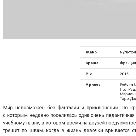
Жанр
мультфи
Країна
Франция
Рік
2015
У ролях
Рэйчел 
Пол Рад
Марион 
Торо Д
Мир невозможен без фантазии и приключений. По кра
с которым недавно поселилась одна очень педантичная
учебному плану, в котором время на друзей предусмотр
трещит по швам, когда в жизнь девочки врывается с