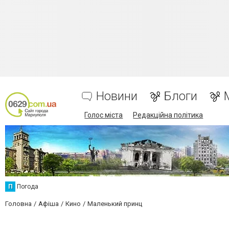
Новини
Блоги
Голос міста
Редакційна політика
П
Погода
Головна
Афіша
Кино
Маленький принц