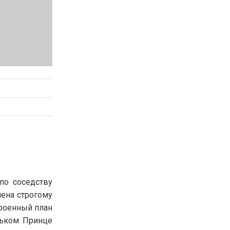
по соседству
ена строгому
троенный план
ньком Принце