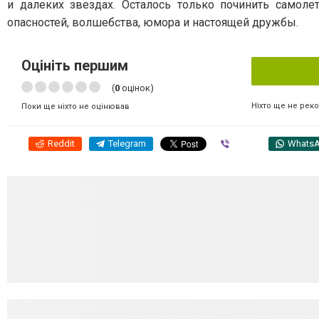
и далеких звездах. Осталось только починить самоле
опасностей, волшебства, юмора и настоящей дружбы.
Оцініть першим
(
0
оцінок)
Ніхто ще не рек
Поки ще ніхто не оцінював
Reddit
Telegram
Viber
Whats