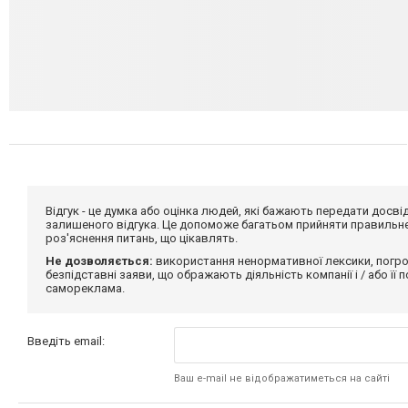
Відгук - це думка або оцінка людей, які бажають передати дос
залишеного відгука. Це допоможе багатьом прийняти правильне 
роз'яснення питань, що цікавлять.
Не дозволяється:
використання ненормативної лексики, погро
безпідставні заяви, що ображають діяльність компанії і / або її
самореклама.
Введіть email:
Ваш e-mail не відображатиметься на сайті