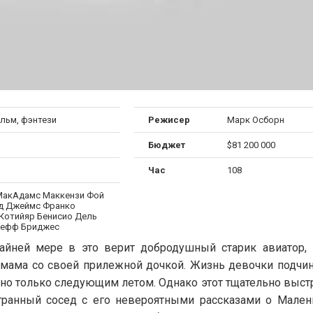
льм, фэнтези
Режисер
Марк Осборн
Бюджет
$81 200 000
Час
108
МакАдамс Маккензи Фой
д Джеймс Франко
Котийяр Бенисио Дель
жефф Бриджес
йней мере в это верит добродушный старик авиатор, 
 мама со своей прилежной дочкой. Жизнь девочки подчин
ено только следующим летом. Однако этот тщательно выс
транный сосед с его невероятными рассказами о Мале