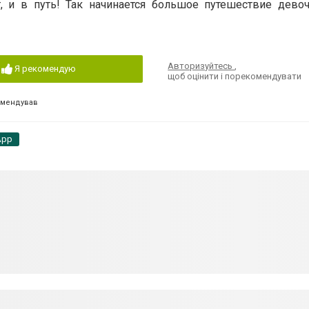
т, и в путь! Так начинается большое путешествие дево
Авторизуйтесь
,
Я рекомендую
щоб оцінити і порекомендувати
омендував
App