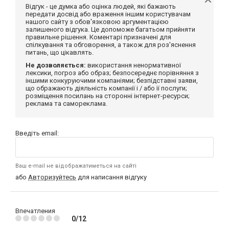
Відгук - це думка або оцінка людей, які бажають
передати досвід або враження іншим користувачам
нашого сайту з обов'язковою аргументацією
залишеного відгука. Це допоможе багатьом прийняти
правильне рішення. Коментарі призначені для
спілкування та обговорення, а також для роз'яснення
питань, що цікавлять.
Не дозволяється:
використання ненормативної
лексики, погроз або образ; безпосереднє порівняння з
іншими конкуруючими компаніями; безпідставні заяви,
що ображають діяльність компанії і / або її послуги;
розміщення посилань на сторонні інтернет-ресурси;
реклама та самореклама.
Введіть email:
Ваш e-mail не відображатиметься на сайті
або
Авторизуйтесь
для написання відгуку
Впечатления
0/12