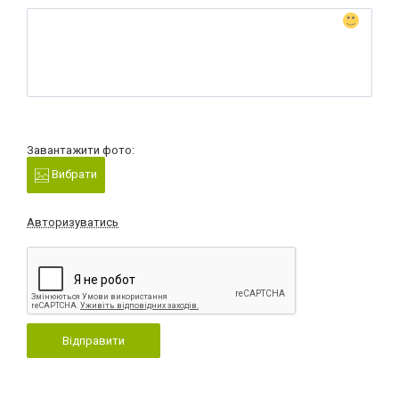
Завантажити фото:
Вибрати
Авторизуватись
Відправити