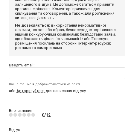
залишеного відгука. Це допоможе багатьом прийняти
правильне рішення. Коментарі призначені для
спілкування та обговорення, а також для роз'яснення
питань, що цікавлять.
Не дозволяється:
використання ненормативної
лексики, погроз або образ; безпосереднє порівняння з
іншими конкуруючими компаніями; безпідставні заяви,
що ображають діяльність компанії і / або її послуги;
розміщення посилань на сторонні інтернет-ресурси;
реклама та самореклама.
Введіть email:
Ваш e-mail не відображатиметься на сайті
або
Авторизуйтесь
для написання відгуку
Впечатления
0/12
Відгук: