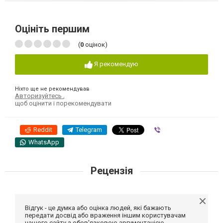
Оцініть першим
(
0
оцінок)
Я рекомендую
Ніхто ще не рекомендував
Авторизуйтесь
,
щоб оцінити і порекомендувати
Reddit
Telegram
Viber
WhatsApp
Рецензія
Відгук - це думка або оцінка людей, які бажають
передати досвід або враження іншим користувачам
нашого сайту з обов'язковою аргументацією