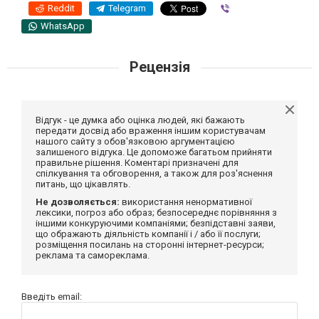
Reddit
Telegram
Viber
WhatsApp
Рецензія
Відгук - це думка або оцінка людей, які бажають
передати досвід або враження іншим користувачам
нашого сайту з обов'язковою аргументацією
залишеного відгука. Це допоможе багатьом прийняти
правильне рішення. Коментарі призначені для
спілкування та обговорення, а також для роз'яснення
питань, що цікавлять.
Не дозволяється:
використання ненормативної
лексики, погроз або образ; безпосереднє порівняння з
іншими конкуруючими компаніями; безпідставні заяви,
що ображають діяльність компанії і / або її послуги;
розміщення посилань на сторонні інтернет-ресурси;
реклама та самореклама.
Введіть email: