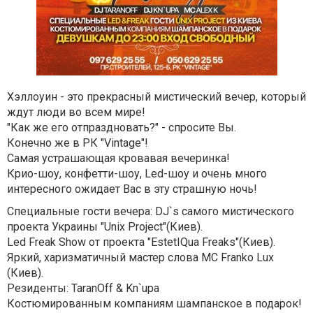
Хэллоуин - это прекрасный мистический вечер, который
ждут люди во всем мире!
"Как же его отпраздновать?" - спросите Вы.
Конечно же в РК "Vintage"!
Самая устрашающая кровавая вечеринка!
Крио-шоу, конфетти-шоу, Led-шоу и очень много
интересного ожидает Вас в эту страшную ночь!
Специальные гости вечера: DJ`s самого мистического
проекта Украины "Unix Project"(Киев).
Led Freak Show от проекта "EstetIQua Freaks"(Киев).
Яркий, харизматичный мастер слова МС Franko Lux
(Киев).
Резиденты: TaranOff & Kn`upa
Костюмированным компаниям шампанское в подарок!