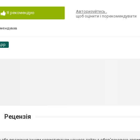
Авторизуйтесь
,
Я рекомендую
щоб оцінити і порекомендувати
омендував
App
Рецензія
від або враження іншим користувачам нашого сайту з обов'язковою аргу