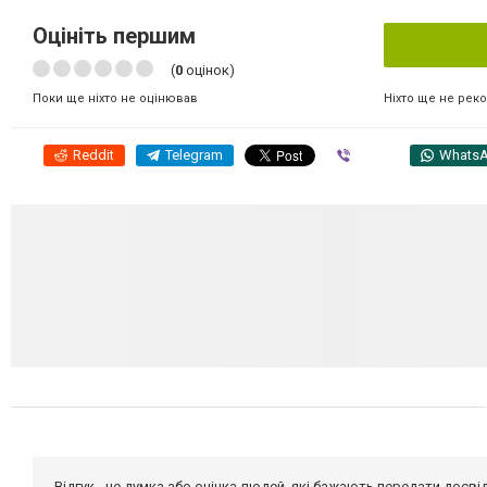
Оцініть першим
(
0
оцінок)
Ніхто ще не рек
Поки ще ніхто не оцінював
Reddit
Telegram
Viber
Whats
Відгук - це думка або оцінка людей, які бажають передати дос