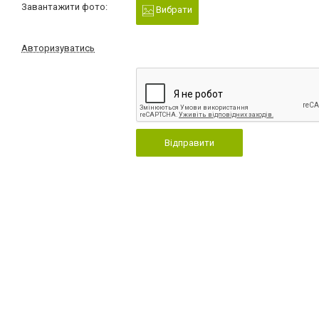
Завантажити фото:
Вибрати
Авторизуватись
Відправити