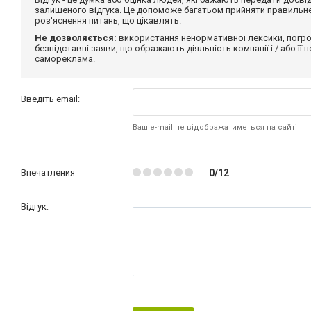
залишеного відгука. Це допоможе багатьом прийняти правильне 
роз'яснення питань, що цікавлять.
Не дозволяється:
використання ненормативної лексики, погро
безпідставні заяви, що ображають діяльність компанії і / або її
самореклама.
Введіть email:
Ваш e-mail не відображатиметься на сайті
Впечатления
0/12
Відгук: