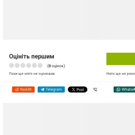
Оцініть першим
(
0
оцінок)
Ніхто ще не рек
Поки ще ніхто не оцінював
Reddit
Telegram
Viber
Whats