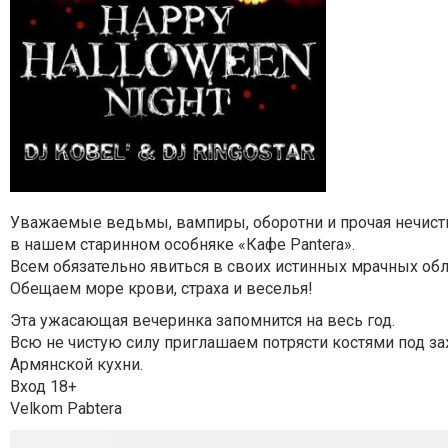
Уважаемые ведьмы, вампиры, оборотни и прочая нечисть
в нашем старинном особняке «Кафе Pantera».
Всем обязательно явиться в своих истинных мрачных обл
Обещаем море крови, страха и веселья!
Эта ужасающая вечеринка запомнится на весь год.
Всю не чистую силу приглашаем потрясти костями под з
Армянской кухни.
Вход 18+
Velkom Pabtera