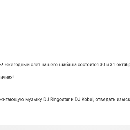
! Ежегодный слет нашего шабаша состоится 30 и 31 октяб
ичиях!
ажигающую музыку DJ Ringostar и DJ Kobel, отведать изы