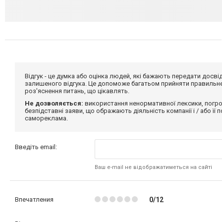
Відгук - це думка або оцінка людей, які бажають передати дос
залишеного відгука. Це допоможе багатьом прийняти правильне 
роз'яснення питань, що цікавлять.
Не дозволяється:
використання ненормативної лексики, погро
безпідставні заяви, що ображають діяльність компанії і / або її
самореклама.
Введіть email:
Ваш e-mail не відображатиметься на сайті
Впечатления
0/12