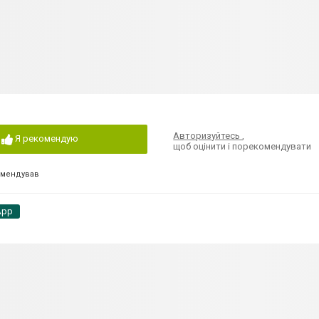
Авторизуйтесь
,
Я рекомендую
щоб оцінити і порекомендувати
омендував
App