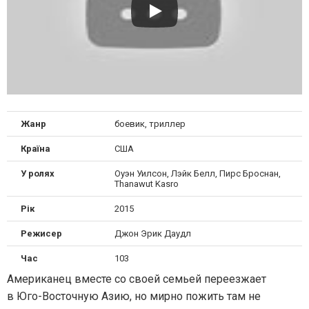
Жанр
боевик, триллер
Країна
США
У ролях
Оуэн Уилсон, Лэйк Белл, Пирс Броснан,
Thanawut Kasro
Рік
2015
Режисер
Джон Эрик Даудл
Час
103
Американец вместе со своей семьей переезжает
в Юго-Восточную Азию, но мирно пожить там не