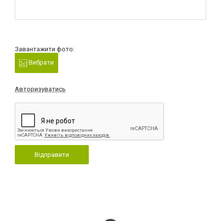
Завантажити фото:
Вибрати
Авторизуватись
Відправити