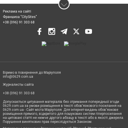
Реклама на сайті
Франшиза "CitySites"
+38 (096) 91 303 68
Віримо в повернення до Маріуполя
info@0629.com.ua
Журналисты сайта
+38 (096) 91 303 68
Допускається цитування матеріалів без отримання попередньої згоди
0629.com.ua за умови розміщення в тексті обов'язкового посилання на
0629.com.ua - Сайт міста Маріуполя. Для інтернет-видань обов'язкове
розміщення прямого, відкритого для пошукових систем гіперпосилання
на цитовані статті не нижче другого абзацу в тексті або в якості джерела.
Порушення виняткових прав переслідується Законом.