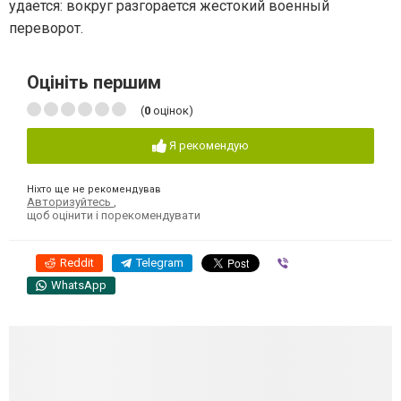
удается: вокруг разгорается жестокий военный
переворот.
Оцініть першим
(
0
оцінок)
Я рекомендую
Ніхто ще не рекомендував
Авторизуйтесь
,
щоб оцінити і порекомендувати
Reddit
Telegram
Viber
WhatsApp