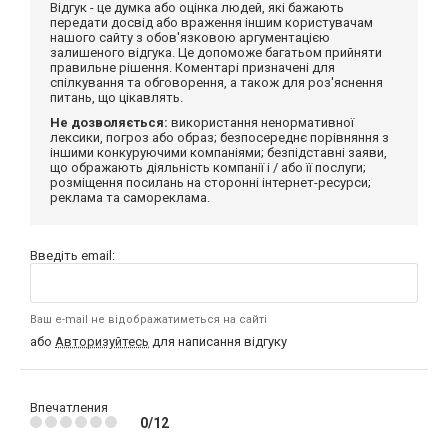
Відгук - це думка або оцінка людей, які бажають
передати досвід або враження іншим користувачам
нашого сайту з обов'язковою аргументацією
залишеного відгука. Це допоможе багатьом прийняти
правильне рішення. Коментарі призначені для
спілкування та обговорення, а також для роз'яснення
питань, що цікавлять.
Не дозволяється:
використання ненормативної
лексики, погроз або образ; безпосереднє порівняння з
іншими конкуруючими компаніями; безпідставні заяви,
що ображають діяльність компанії і / або її послуги;
розміщення посилань на сторонні інтернет-ресурси;
реклама та самореклама.
Введіть email:
Ваш e-mail не відображатиметься на сайті
або
Авторизуйтесь
для написання відгуку
Впечатления
0/12