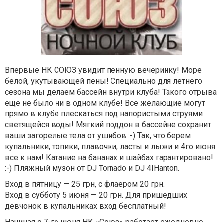
Впервые НК СОЮЗ увидит пенную вечеринку! Море
белой, укутывающей пены! Специально для летнего
сезона мы делаем бассейн внутри клуба! Такого отрыва
еще не было ни в одном клубе! Все желающие могут
прямо в клубе плескаться под напористыми струями
светящейся воды! Мягкий поддон в бассейне сохранит
ваши загорелые тела от ушибов :-) Так, что берем
купальники, топики, плавочки, ласты и лыжи и 4го июня
все к нам! Катание на бананах и шайбах гарантировано!
:-) Пляжный музон от DJ Tornado и DJ 4IHanton.
Вход в пятницу — 25 грн, с флаером 20 грн.
Вход в субботу 5 июня — 20 грн. Для пришедших
девчонок в купальниках вход бесплатный!
Начиная с 7-го июня НК «Союз» работает ежедневно.