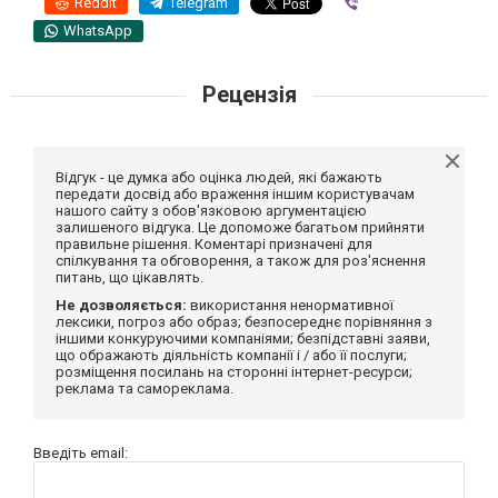
Reddit
Telegram
Viber
WhatsApp
Рецензія
Відгук - це думка або оцінка людей, які бажають
передати досвід або враження іншим користувачам
нашого сайту з обов'язковою аргументацією
залишеного відгука. Це допоможе багатьом прийняти
правильне рішення. Коментарі призначені для
спілкування та обговорення, а також для роз'яснення
питань, що цікавлять.
Не дозволяється:
використання ненормативної
лексики, погроз або образ; безпосереднє порівняння з
іншими конкуруючими компаніями; безпідставні заяви,
що ображають діяльність компанії і / або її послуги;
розміщення посилань на сторонні інтернет-ресурси;
реклама та самореклама.
Введіть email: