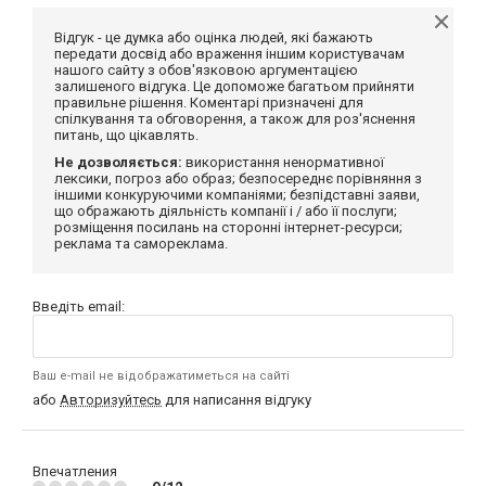
Відгук - це думка або оцінка людей, які бажають
передати досвід або враження іншим користувачам
нашого сайту з обов'язковою аргументацією
залишеного відгука. Це допоможе багатьом прийняти
правильне рішення. Коментарі призначені для
спілкування та обговорення, а також для роз'яснення
питань, що цікавлять.
Не дозволяється:
використання ненормативної
лексики, погроз або образ; безпосереднє порівняння з
іншими конкуруючими компаніями; безпідставні заяви,
що ображають діяльність компанії і / або її послуги;
розміщення посилань на сторонні інтернет-ресурси;
реклама та самореклама.
Введіть email:
Ваш e-mail не відображатиметься на сайті
або
Авторизуйтесь
для написання відгуку
Впечатления