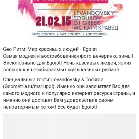
Gео Ритм: Мир красивых людей - Egoist.
Самая модная и востребованная фото вечеринка зимы!
Эксклюзивно для
Egoist
! Ночь красивых людей, ярких
вспышек и незабываемых музыкальных ритмов.
Специальные гости: Levandovsky & Todurov
(
Geometria.ru/mariupol
). Именно они запечатлят Вас для
самого модного и популярно интернет ресурса страны, и
именно они доставят Вам удовольствие своим
неповторимым сетом! Всё будет
Egoist
!