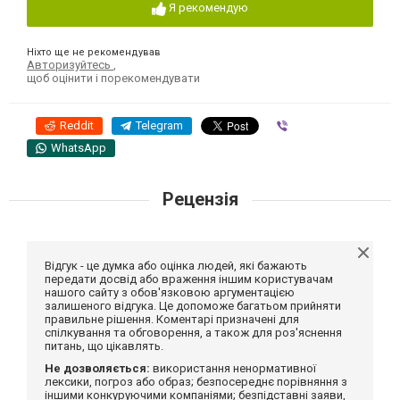
Я рекомендую
Ніхто ще не рекомендував
Авторизуйтесь
,
щоб оцінити і порекомендувати
Reddit
Telegram
Viber
WhatsApp
Рецензія
Відгук - це думка або оцінка людей, які бажають
передати досвід або враження іншим користувачам
нашого сайту з обов'язковою аргументацією
залишеного відгука. Це допоможе багатьом прийняти
правильне рішення. Коментарі призначені для
спілкування та обговорення, а також для роз'яснення
питань, що цікавлять.
Не дозволяється:
використання ненормативної
лексики, погроз або образ; безпосереднє порівняння з
іншими конкуруючими компаніями; безпідставні заяви,