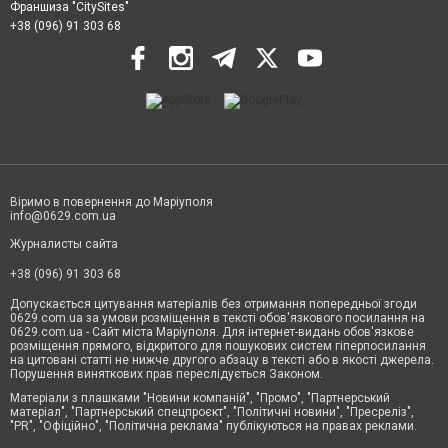
Франшиза "CitySites"
+38 (096) 91 303 68
Віримо в повернення до Маріуполя
info@0629.com.ua
Журналисты сайта
+38 (096) 91 303 68
Допускається цитування матеріалів без отримання попередньої згоди
0629.com.ua за умови розміщення в тексті обов'язкового посилання на
0629.com.ua - Сайт міста Маріуполя. Для інтернет-видань обов'язкове
розміщення прямого, відкритого для пошукових систем гіперпосилання
на цитовані статті не нижче другого абзацу в тексті або в якості джерела.
Порушення виняткових прав переслідується Законом.
Матеріали з плашками "Новини компаній", "Промо", "Партнерський
матеріал", "Партнерський спецпроєкт", "Політичні новини", "Пресреліз",
"PR", "Офіційно", "Політична реклама" публікуються на правах реклами.