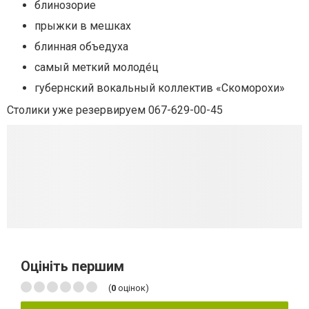
блинозорие
прыжки в мешках
блинная объедуха
самый меткий молодéц
губернский вокальный коллектив «Скоморохи»
Столики уже резервируем 067-629-00-45
Оцініть першим
(
0
оцінок)