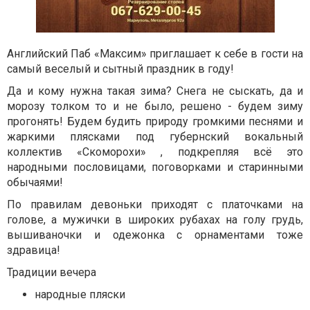
Английский Паб «Максим» приглашает к себе в гости на
самый веселый и сытный праздник в году!
Да и кому нужна такая зима? Снега не сыскать, да и
морозу толком то и не было, решено - будем зиму
прогонять! Будем будить природу громкими песнями и
жаркими плясками под губернский вокальный
коллектив «Скоморохи» , подкрепляя всё это
народными пословицами, поговорками и старинными
обычаями!
По правилам девоньки приходят с платочками на
голове, а мужички в широких рубахах на голу грудь,
вышиваночки и одежонка с орнаментами тоже
здравица!
Традиции вечера
народные пляски