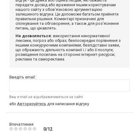
Відгук - це думка або оцінка людей, які бажають
передати досвід або враження іншим користувачам
нашого сайту з обов'язковою аргументацією
залишеного відгука. Це допоможе багатьом прийняти
правильне рішення. Коментарі призначені для
спілкування та обговорення, а також для роз'яснення
питань, що цікавлять.
Не дозволяється:
використання ненормативної
лексики, погроз або образ; безпосереднє порівняння з
іншими конкуруючими компаніями; безпідставні заяви,
що ображають діяльність компанії і / або її послуги;
розміщення посилань на сторонні інтернет-ресурси;
реклама та самореклама.
Введіть email:
Ваш e-mail не відображатиметься на сайті
або
Авторизуйтесь
для написання відгуку
Впечатления
0/12