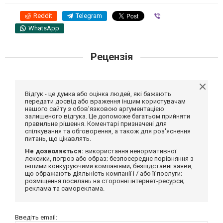
Reddit
Telegram
Viber
WhatsApp
Рецензія
Відгук - це думка або оцінка людей, які бажають
передати досвід або враження іншим користувачам
нашого сайту з обов'язковою аргументацією
залишеного відгука. Це допоможе багатьом прийняти
правильне рішення. Коментарі призначені для
спілкування та обговорення, а також для роз'яснення
питань, що цікавлять.
Не дозволяється:
використання ненормативної
лексики, погроз або образ; безпосереднє порівняння з
іншими конкуруючими компаніями; безпідставні заяви,
що ображають діяльність компанії і / або її послуги;
розміщення посилань на сторонні інтернет-ресурси;
реклама та самореклама.
Введіть email: