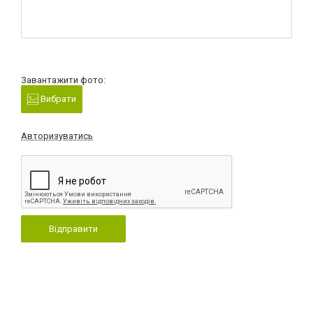
Завантажити фото:
Вибрати
Авторизуватись
Відправити