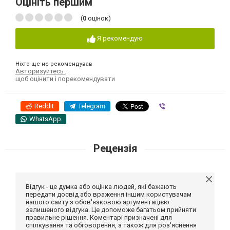
Оцініть першим
(
0
оцінок)
Я рекомендую
Ніхто ще не рекомендував
Авторизуйтесь
,
щоб оцінити і порекомендувати
Reddit
Telegram
Viber
WhatsApp
Рецензія
Відгук - це думка або оцінка людей, які бажають
передати досвід або враження іншим користувачам
нашого сайту з обов'язковою аргументацією
залишеного відгука. Це допоможе багатьом прийняти
правильне рішення. Коментарі призначені для
спілкування та обговорення, а також для роз'яснення