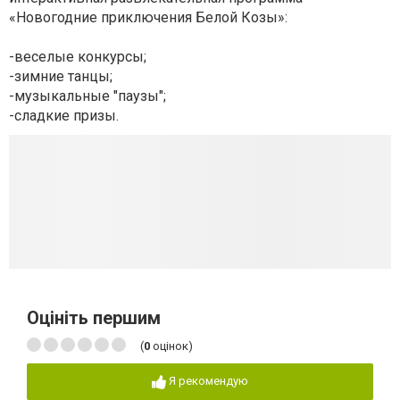
«Новогодние приключения Белой Козы»:
-веселые конкурсы;
-зимние танцы;
-музыкальные "паузы";
-сладкие призы.
Оцініть першим
(
0
оцінок)
Я рекомендую