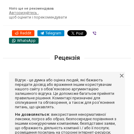
Ніхто ще не рекомендував
Авторизуйтесь
,
щоб оцінити і порекомендувати
Reddit
Telegram
Viber
WhatsApp
Рецензія
Відгук - це думка або оцінка людей, які бажають
передати досвід або враження іншим користувачам
нашого сайту з обов'язковою аргументацією
залишеного відгука. Це допоможе багатьом прийняти
правильне рішення. Коментарі призначені для
спілкування та обговорення, а також для роз'яснення
питань, що цікавлять.
Не дозволяється:
використання ненормативної
лексики, погроз або образ; безпосереднє порівняння з
іншими конкуруючими компаніями; безпідставні заяви,
що ображають діяльність компанії і / або її послуги;
розміщення посилань на сторонні інтернет-ресурси;