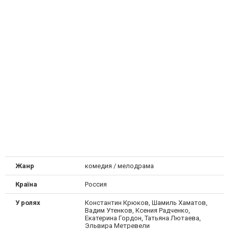
Жанр
комедия / мелодрама
Країна
Россия
У ролях
Константин Крюков, Шамиль Хаматов,
Вадим Утенков, Ксения Радченко,
Екатерина Гордон, Татьяна Лютаева,
Эльвира Метревели