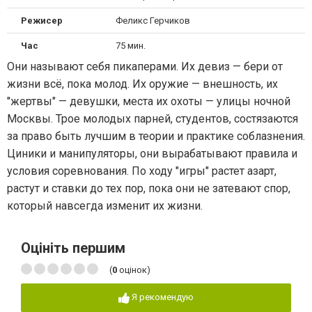
Режисер
Феликс Герчиков
Час
75 мин.
Они называют себя пикаперами. Их девиз — бери от
жизни всё, пока молод. Их оружие — внешность, их
"жертвы" — девушки, места их охоты — улицы ночной
Москвы. Трое молодых парней, студентов, состязаются
за право быть лучшим в теории и практике соблазнения.
Циники и манипуляторы, они вырабатывают правила и
условия соревнования. По ходу "игры" растет азарт,
растут и ставки до тех пор, пока они не затевают спор,
который навсегда изменит их жизни.
Оцініть першим
(
0
оцінок)
Я рекомендую