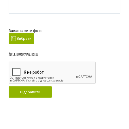
Завантажити фото:
Вибрати
Авторизуватись
Відправити