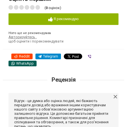
(
0
оцінок)
Я рекомендую
Ніхто ще не рекомендував
Авторизуйтесь
,
щоб оцінити і порекомендувати
Reddit
Telegram
Viber
WhatsApp
Рецензія
Відгук - це думка або оцінка людей, які бажають
передати досвід або враження іншим користувачам
нашого сайту з обов'язковою аргументацією
залишеного відгука. Це допоможе багатьом прийняти
правильне рішення. Коментарі призначені для
спілкування та обговорення, а також для роз'яснення
питань, що цікавлять.