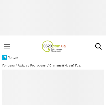
П
Погода
Головна
Афіша
Рестораны
Стильный Новый Год