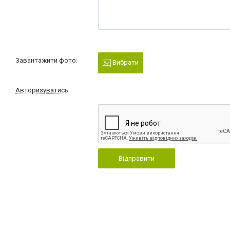
Завантажити фото:
Вибрати
Авторизуватись
Відправити