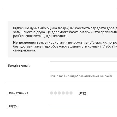
Відгук - це думка або оцінка людей, які бажають передати дос
залишеного відгука. Це допоможе багатьом прийняти правильне 
роз'яснення питань, що цікавлять.
Не дозволяється:
використання ненормативної лексики, погро
безпідставні заяви, що ображають діяльність компанії і / або її
самореклама.
Введіть email:
Ваш e-mail не відображатиметься на сайті
Впечатления
0/12
Відгук: