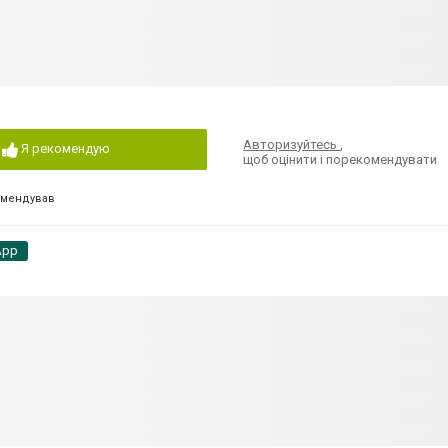
Авторизуйтесь
,
Я рекомендую
щоб оцінити і порекомендувати
омендував
App