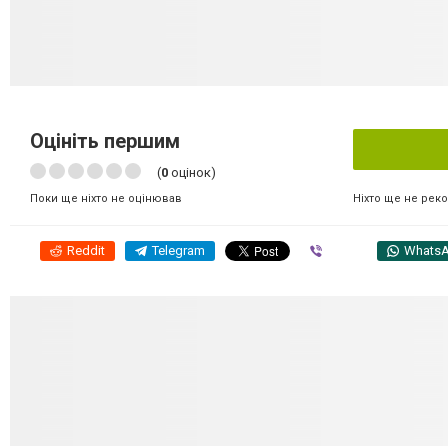
Оцініть першим
(
0
оцінок)
Ніхто ще не рек
Поки ще ніхто не оцінював
Reddit
Telegram
Viber
Whats