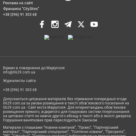
Реклама на сайті
Франшиза "CitySites"
+38 (096) 91 303 68
Віримо в повернення до Маріуполя
info@0629.com.ua
Журналисты сайта
+38 (096) 91 303 68
Допускається цитування матеріалів без отримання попередньої згоди
0629.com.ua за умови розміщення в тексті обов'язкового посилання на
0629.com.ua - Сайт міста Маріуполя. Для інтернет-видань обов'язкове
розміщення прямого, відкритого для пошукових систем гіперпосилання
на цитовані статті не нижче другого абзацу в тексті або в якості джерела.
Порушення виняткових прав переслідується Законом.
Матеріали з плашками "Новини компаній", "Промо", "Партнерський
матеріал", "Партнерський спецпроєкт", "Політичні новини", "Пресреліз",