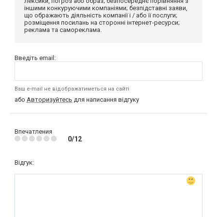
лексики, погроз або образ; безпосереднє порівняння з
іншими конкуруючими компаніями; безпідставні заяви,
що ображають діяльність компанії і / або її послуги;
розміщення посилань на сторонні інтернет-ресурси;
реклама та самореклама.
Введіть email:
Ваш e-mail не відображатиметься на сайті
або
Авторизуйтесь
для написання відгуку
Впечатления
0/12
Відгук: