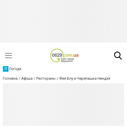
П
Погода
Головна
Афіша
Рестораны
Фея Блу и Черепашка Ниндзя