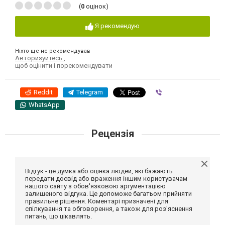
(
0
оцінок)
Я рекомендую
Ніхто ще не рекомендував
Авторизуйтесь
,
щоб оцінити і порекомендувати
Reddit
Telegram
Viber
WhatsApp
Рецензія
Відгук - це думка або оцінка людей, які бажають
передати досвід або враження іншим користувачам
нашого сайту з обов'язковою аргументацією
залишеного відгука. Це допоможе багатьом прийняти
правильне рішення. Коментарі призначені для
спілкування та обговорення, а також для роз'яснення
питань, що цікавлять.