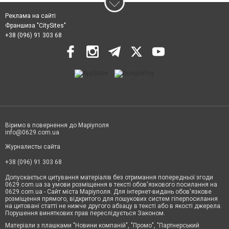
Реклама на сайті
Франшиза "CitySites"
+38 (096) 91 303 68
Віримо в повернення до Маріуполя
info@0629.com.ua
Журналисты сайта
+38 (096) 91 303 68
Допускається цитування матеріалів без отримання попередньої згоди
0629.com.ua за умови розміщення в тексті обов'язкового посилання на
0629.com.ua - Сайт міста Маріуполя. Для інтернет-видань обов'язкове
розміщення прямого, відкритого для пошукових систем гіперпосилання
на цитовані статті не нижче другого абзацу в тексті або в якості джерела.
Порушення виняткових прав переслідується Законом.
Матеріали з плашками "Новини компаній", "Промо", "Партнерський