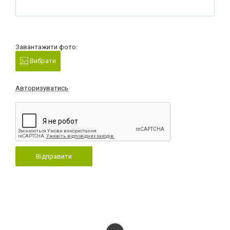
Завантажити фото:
Вибрати
Авторизуватись
Відправити