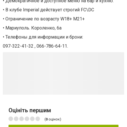
• Демократичное и доступное меню на бар и кухню.
• В клубе Imperial действует строгий FC\DC
• Ограничение по возрасту W18+ M21+
• Мариуполь. Короленко, 6а
• Телефоны для информации и брони:
097-322-41-32 , 066-786-64-11.
Оцініть першим
(
0
оцінок)