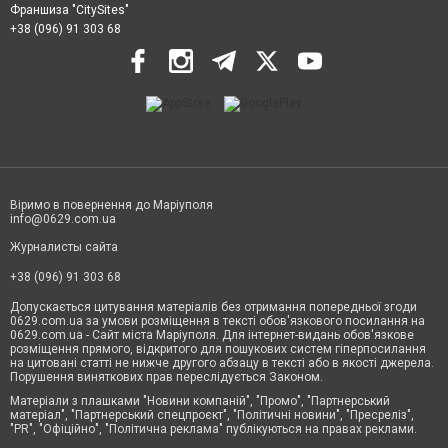
Франшиза "CitySites"
+38 (096) 91 303 68
Віримо в повернення до Маріуполя
info@0629.com.ua
Журналисты сайта
+38 (096) 91 303 68
Допускається цитування матеріалів без отримання попередньої згоди
0629.com.ua за умови розміщення в тексті обов'язкового посилання на
0629.com.ua - Сайт міста Маріуполя. Для інтернет-видань обов'язкове
розміщення прямого, відкритого для пошукових систем гіперпосилання
на цитовані статті не нижче другого абзацу в тексті або в якості джерела.
Порушення виняткових прав переслідується Законом.
Матеріали з плашками "Новини компаній", "Промо", "Партнерський
матеріал", "Партнерський спецпроєкт", "Політичні новини", "Пресреліз",
"PR", "Офіційно", "Політична реклама" публікуються на правах реклами.