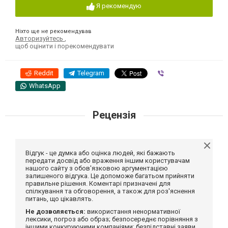
Я рекомендую
Ніхто ще не рекомендував
Авторизуйтесь
,
щоб оцінити і порекомендувати
Reddit
Telegram
Viber
WhatsApp
Рецензія
Відгук - це думка або оцінка людей, які бажають
передати досвід або враження іншим користувачам
нашого сайту з обов'язковою аргументацією
залишеного відгука. Це допоможе багатьом прийняти
правильне рішення. Коментарі призначені для
спілкування та обговорення, а також для роз'яснення
питань, що цікавлять.
Не дозволяється:
використання ненормативної
лексики, погроз або образ; безпосереднє порівняння з
іншими конкуруючими компаніями; безпідставні заяви,