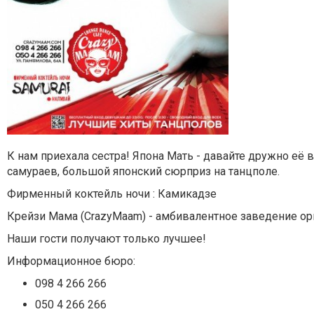
К нам приехала сестра! Япона Мать - давайте дружно её 
самураев, большой японский сюрприз на танцполе.
Фирменный коктейль ночи : Камикадзе
Крейзи Мама (CrazyMaam) - амбивалентное заведение о
Наши гости получают только лучшее!
Информационное бюро:
098 4 266 266
050 4 266 266