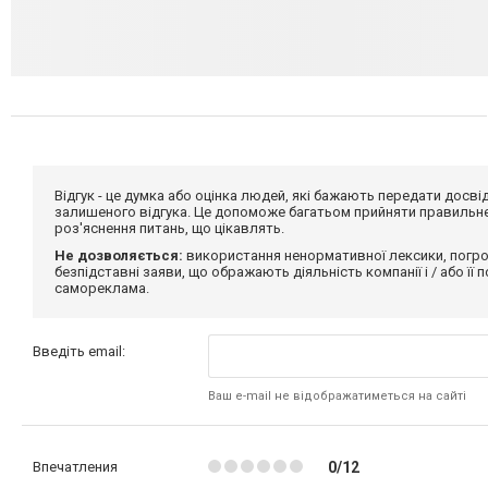
Відгук - це думка або оцінка людей, які бажають передати дос
залишеного відгука. Це допоможе багатьом прийняти правильне 
роз'яснення питань, що цікавлять.
Не дозволяється:
використання ненормативної лексики, погро
безпідставні заяви, що ображають діяльність компанії і / або її
самореклама.
Введіть email:
Ваш e-mail не відображатиметься на сайті
Впечатления
0/12