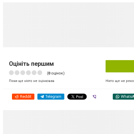
Оцініть першим
(
0
оцінок)
Ніхто ще не рек
Поки ще ніхто не оцінював
Reddit
Telegram
Viber
Whats