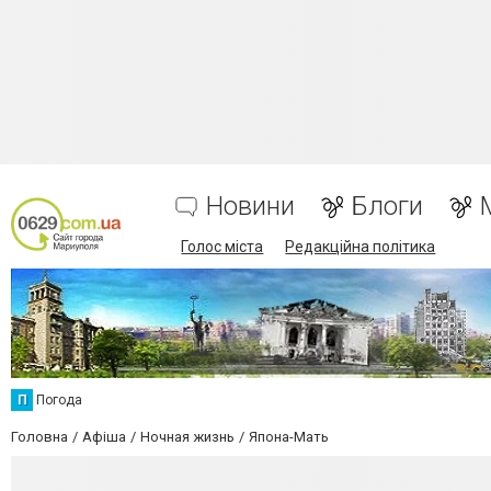
Новини
Блоги
Голос міста
Редакційна політика
П
Погода
Головна
Афіша
Ночная жизнь
Япона-Мать