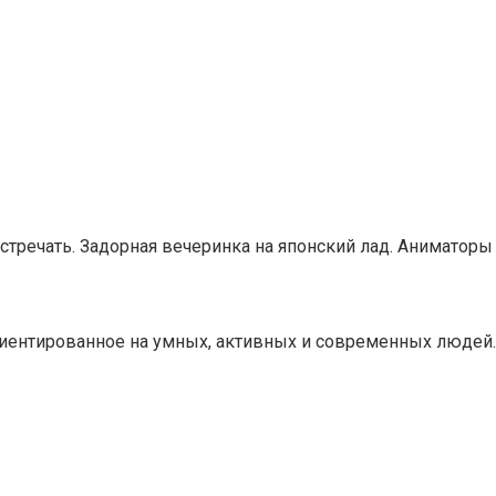
встречать. Задорная вечеринка на японский лад. Аниматоры
риентированное на умных, активных и современных людей.