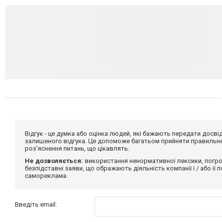
Відгук - це думка або оцінка людей, які бажають передати дос
залишеного відгука. Це допоможе багатьом прийняти правильне 
роз'яснення питань, що цікавлять.
Не дозволяється:
використання ненормативної лексики, погро
безпідставні заяви, що ображають діяльність компанії і / або її
самореклама.
Введіть email: