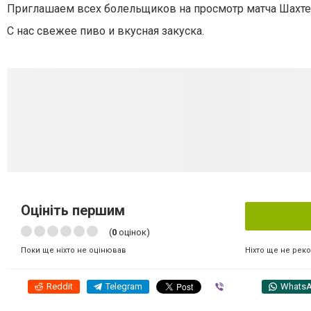
Приглашаем всех болельщиков на просмотр матча Шахтер-
С нас свежее пиво и вкусная закуска.
Оцініть першим
(
0
оцінок)
Ніхто ще не рек
Поки ще ніхто не оцінював
Reddit
Telegram
Viber
Whats