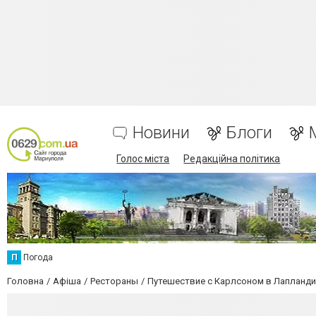
Новини
Блоги
Голос міста
Редакційна політика
П
Погода
Головна
Афіша
Рестораны
Путешествие с Карлсоном в Лапланд