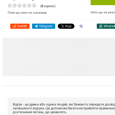
(
0
оцінок)
Ніхто ще не рек
Поки ще ніхто не оцінював
Reddit
Telegram
Viber
Whats
Відгук - це думка або оцінка людей, які бажають передати дос
залишеного відгука. Це допоможе багатьом прийняти правильне 
роз'яснення питань, що цікавлять.