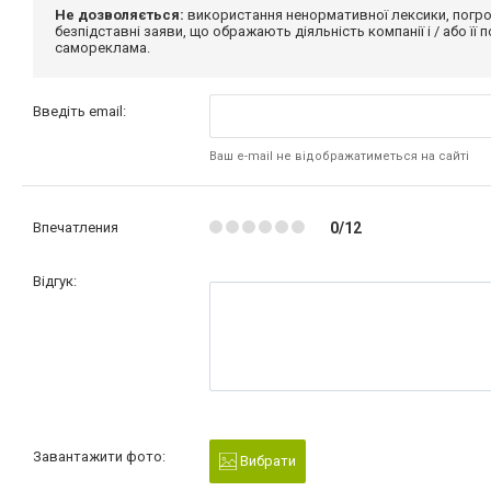
Не дозволяється:
використання ненормативної лексики, погро
безпідставні заяви, що ображають діяльність компанії і / або її
самореклама.
Введіть email:
Ваш e-mail не відображатиметься на сайті
Впечатления
0/12
Відгук:
Завантажити фото:
Вибрати