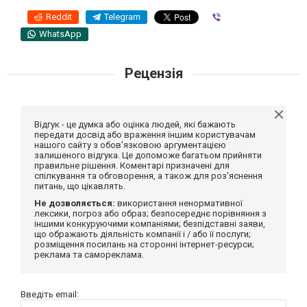
Reddit
Telegram
Viber
WhatsApp
Рецензія
Відгук - це думка або оцінка людей, які бажають
передати досвід або враження іншим користувачам
нашого сайту з обов'язковою аргументацією
залишеного відгука. Це допоможе багатьом прийняти
правильне рішення. Коментарі призначені для
спілкування та обговорення, а також для роз'яснення
питань, що цікавлять.
Не дозволяється:
використання ненормативної
лексики, погроз або образ; безпосереднє порівняння з
іншими конкуруючими компаніями; безпідставні заяви,
що ображають діяльність компанії і / або її послуги;
розміщення посилань на сторонні інтернет-ресурси;
реклама та самореклама.
Введіть email: