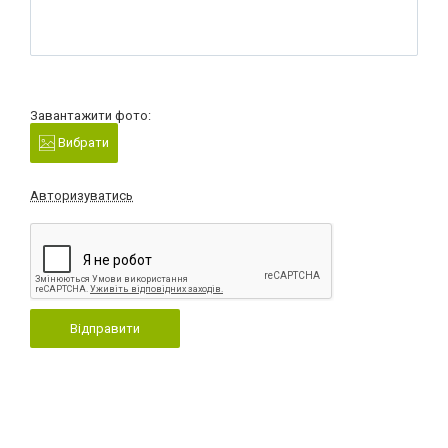
Завантажити фото:
Вибрати
Авторизуватись
Відправити