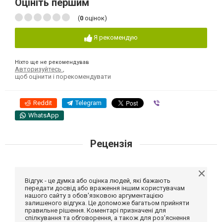
Оцініть першим
(
0
оцінок)
Я рекомендую
Ніхто ще не рекомендував
Авторизуйтесь
,
щоб оцінити і порекомендувати
Reddit
Telegram
Viber
WhatsApp
Рецензія
Відгук - це думка або оцінка людей, які бажають
передати досвід або враження іншим користувачам
нашого сайту з обов'язковою аргументацією
залишеного відгука. Це допоможе багатьом прийняти
правильне рішення. Коментарі призначені для
спілкування та обговорення, а також для роз'яснення