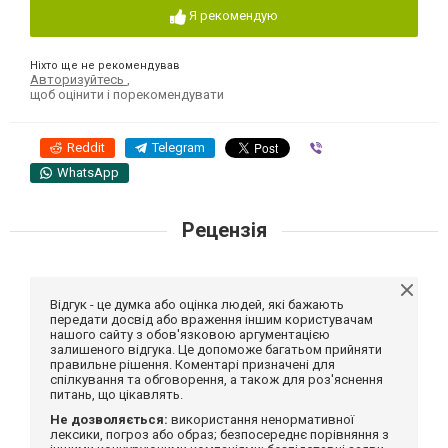
Я рекомендую
Ніхто ще не рекомендував
Авторизуйтесь
,
щоб оцінити і порекомендувати
Reddit
Telegram
Viber
WhatsApp
Рецензія
Відгук - це думка або оцінка людей, які бажають
передати досвід або враження іншим користувачам
нашого сайту з обов'язковою аргументацією
залишеного відгука. Це допоможе багатьом прийняти
правильне рішення. Коментарі призначені для
спілкування та обговорення, а також для роз'яснення
питань, що цікавлять.
Не дозволяється:
використання ненормативної
лексики, погроз або образ; безпосереднє порівняння з