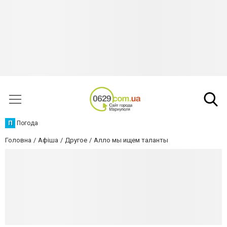
П
Погода
Головна
Афіша
Другое
Алло мы ищем таланты