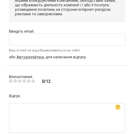
іншими конкуруючими компаніями; безпідставні заяви,
що ображають діяльність компанії і / або її послуги;
розміщення посилань на сторонні інтернет-ресурси;
реклама та самореклама.
Введіть email:
Ваш e-mail не відображатиметься на сайті
або
Авторизуйтесь
для написання відгуку
Впечатления
0/12
Відгук: