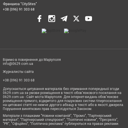
Франшиза "CitySites"
+38 (096) 91 303 68
Віримо в повернення до Маріуполя
info@0629.com.ua
Журналисты сайта
+38 (096) 91 303 68
Допускається цитування матеріалів без отримання попередньої згоди
0629.com.ua за умови розміщення в тексті обов'язкового посилання на
0629.com.ua - Сайт міста Маріуполя. Для інтернет-видань обов'язкове
розміщення прямого, відкритого для пошукових систем гіперпосилання
на цитовані статті не нижче другого абзацу в тексті або в якості джерела.
Порушення виняткових прав переслідується Законом.
Матеріали з плашками "Новини компаній", "Промо", "Партнерський
матеріал", "Партнерський спецпроєкт", "Політичні новини", "Пресреліз",
"PR", "Офіційно", "Політична реклама" публікуються на правах реклами.