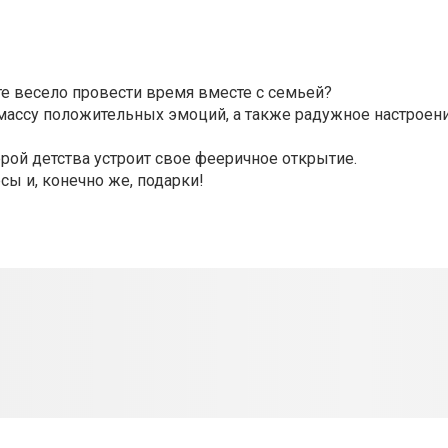
те весело провести время вместе с семьей?
массу положительных эмоций, а также радужное настроен
ерой детства устроит свое фееричное открытие.
ы и, конечно же, подарки!