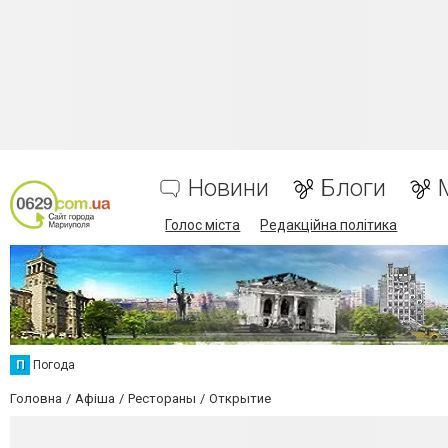
Новини
Блоги
Голос міста
Редакційна політика
П
Погода
Головна
Афіша
Рестораны
Открытие