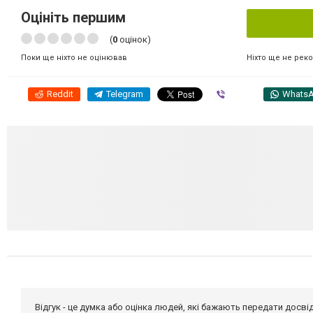
Оцініть першим
(
0
оцінок)
Ніхто ще не рек
Поки ще ніхто не оцінював
Reddit
Telegram
Viber
Whats
Відгук - це думка або оцінка людей, які бажають передати дос