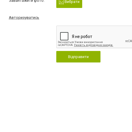
Завантажити фото:
Вибрати
Авторизуватись
Відправити