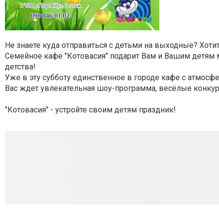
Не знаете куда отправиться с детьми на выходные? Хоти
Семейное кафе "Котовасия" подарит Вам и Вашим детям 
детства!
Уже в эту субботу единственное в городе кафе с атмосф
Вас ждет увлекательная шоу-программа, весёлые конкурс
"Котовасия" - устройте своим детям праздник!