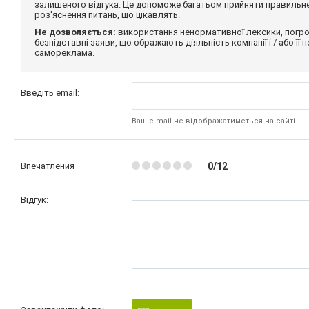
залишеного відгука. Це допоможе багатьом прийняти правильне 
роз'яснення питань, що цікавлять.
Не дозволяється:
використання ненормативної лексики, погро
безпідставні заяви, що ображають діяльність компанії і / або її
самореклама.
Введіть email:
Ваш e-mail не відображатиметься на сайті
Впечатления
0/12
Відгук: