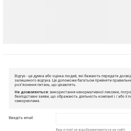
Відгук - це думка або оцінка людей, які бажають передати дос
залишеного відгука. Це допоможе багатьом прийняти правильне 
роз'яснення питань, що цікавлять.
Не дозволяється:
використання ненормативної лексики, погро
безпідставні заяви, що ображають діяльність компанії і / або її
самореклама.
Введіть email:
Ваш e-mail не відображатиметься на сайті