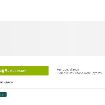
Авторизуйтесь
,
Я рекомендую
щоб оцінити і порекомендувати
омендував
App