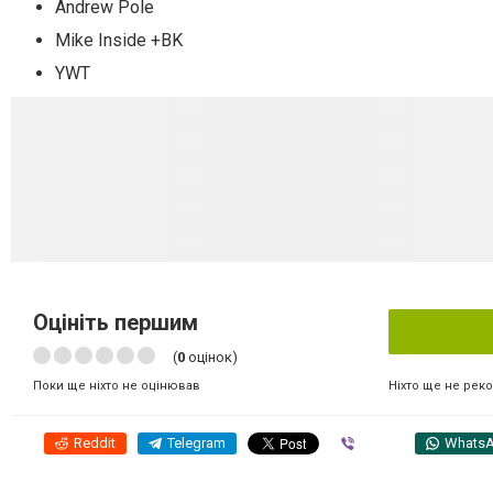
Andrew Pole
Mike Inside +BK
YWT
Оцініть першим
(
0
оцінок)
Ніхто ще не рек
Поки ще ніхто не оцінював
Reddit
Telegram
Viber
Whats