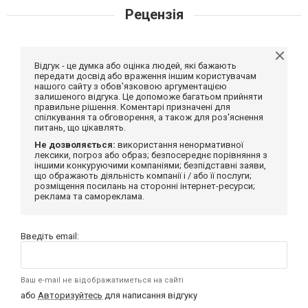
Рецензія
Відгук - це думка або оцінка людей, які бажають
передати досвід або враження іншим користувачам
нашого сайту з обов'язковою аргументацією
залишеного відгука. Це допоможе багатьом прийняти
правильне рішення. Коментарі призначені для
спілкування та обговорення, а також для роз'яснення
питань, що цікавлять.
Не дозволяється:
використання ненормативної
лексики, погроз або образ; безпосереднє порівняння з
іншими конкуруючими компаніями; безпідставні заяви,
що ображають діяльність компанії і / або її послуги;
розміщення посилань на сторонні інтернет-ресурси;
реклама та самореклама.
Введіть email:
Ваш e-mail не відображатиметься на сайті
або
Авторизуйтесь
для написання відгуку