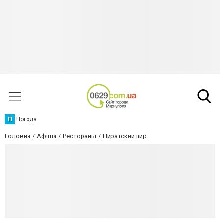
П
Погода
Головна
Афіша
Рестораны
Пиратский пир