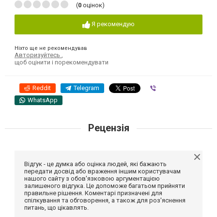
(
0
оцінок)
Я рекомендую
Ніхто ще не рекомендував
Авторизуйтесь
,
щоб оцінити і порекомендувати
Reddit
Telegram
Viber
WhatsApp
Рецензія
Відгук - це думка або оцінка людей, які бажають
передати досвід або враження іншим користувачам
нашого сайту з обов'язковою аргументацією
залишеного відгука. Це допоможе багатьом прийняти
правильне рішення. Коментарі призначені для
спілкування та обговорення, а також для роз'яснення
питань, що цікавлять.