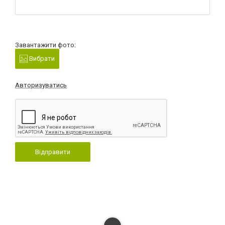
Завантажити фото:
Вибрати
Авторизуватись
Відправити