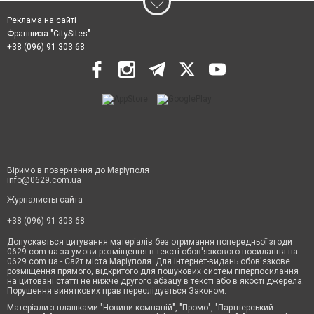
Реклама на сайті
Франшиза "CitySites"
+38 (096) 91 303 68
Віримо в повернення до Маріуполя
info@0629.com.ua
Журналисты сайта
+38 (096) 91 303 68
Допускається цитування матеріалів без отримання попередньої згоди
0629.com.ua за умови розміщення в тексті обов'язкового посилання на
0629.com.ua - Сайт міста Маріуполя. Для інтернет-видань обов'язкове
розміщення прямого, відкритого для пошукових систем гіперпосилання
на цитовані статті не нижче другого абзацу в тексті або в якості джерела.
Порушення виняткових прав переслідується Законом.
Матеріали з плашками "Новини компаній", "Промо", "Партнерський