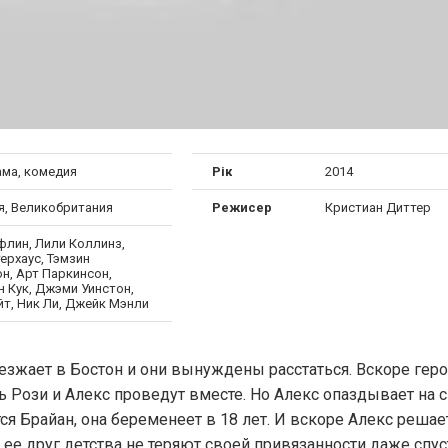
ма, комедия
Рік
2014
я, Великобритания
Режисер
Кристиан Диттер
флин, Лили Коллинз,
ерхаус, Тэмзин
н, Арт Паркинсон,
н Кук, Джэми Уинстон,
йт, Ник Ли, Джейк Мэнли
еезжает в Бостон и они вынуждены расстаться. Вскоре гер
ь Рози и Алекс проведут вместе. Но Алекс опаздывает на с
ся Брайан, она беременеет в 18 лет. И вскоре Алекс реша
и ее друг детства не теряют своей привязанности даже спус