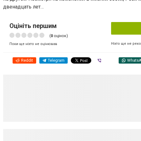
двенадцать лет…
Оцініть першим
(
0
оцінок)
Ніхто ще не рек
Поки ще ніхто не оцінював
Reddit
Telegram
Viber
Whats