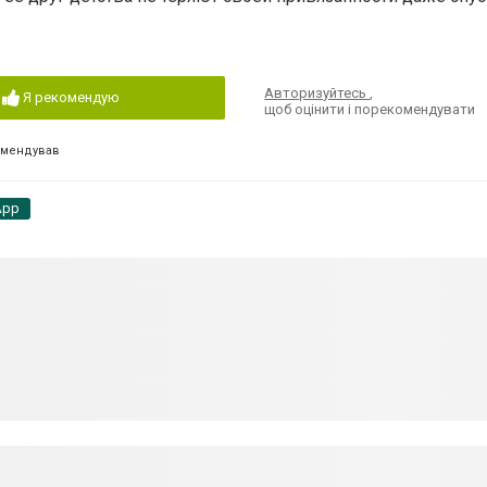
Авторизуйтесь
,
Я рекомендую
щоб оцінити і порекомендувати
омендував
App