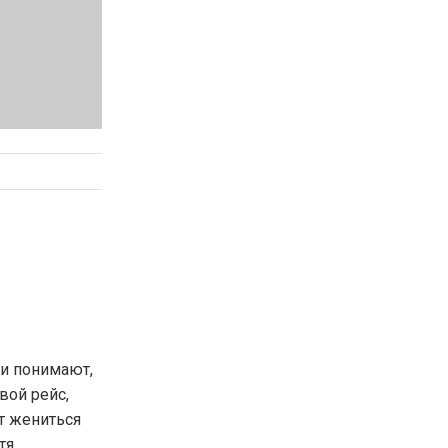
ои понимают,
вой рейс,
ет жениться
тя