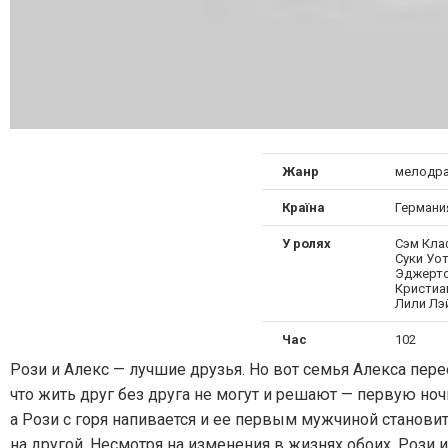
Жанр
мелодра
Країна
Германи
У ролях
Сэм Кла
Суки Уот
Эджерто
Кристиа
Лили Лэ
Час
102
Рози и Алекс — лучшие друзья. Но вот семья Алекса пер
что жить друг без друга не могут и решают — первую ноч
а Рози с горя напивается и ее первым мужчиной становит
на другой. Несмотря на изменения в жизнях обоих, Рози 