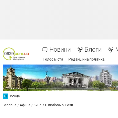
Новини
Блоги
Голос міста
Редакційна політика
П
Погода
Головна
Афіша
Кино
С любовью, Рози