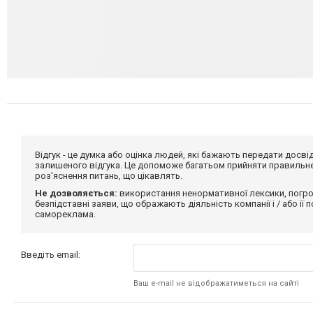
Відгук - це думка або оцінка людей, які бажають передати дос
залишеного відгука. Це допоможе багатьом прийняти правильне 
роз'яснення питань, що цікавлять.
Не дозволяється:
використання ненормативної лексики, погро
безпідставні заяви, що ображають діяльність компанії і / або її
самореклама.
Введіть email:
Ваш e-mail не відображатиметься на сайті