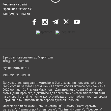
Реклама на сайті
Франшиза "CitySites"
+38 (096) 91 303 68
Віримо в повернення до Маріуполя
info@0629.com.ua
Журналисты сайта
+38 (096) 91 303 68
Допускається цитування матеріалів без отримання попередньої згоди
0629.com.ua за умови розміщення в тексті обов'язкового посилання на
0629.com.ua - Сайт міста Маріуполя. Для інтернет-видань обов'язкове
розміщення прямого, відкритого для пошукових систем гіперпосилання
на цитовані статті не нижче другого абзацу в тексті або в якості джерела.
Порушення виняткових прав переслідується Законом.
Матеріали з плашками "Новини компаній", "Промо", "Партнерський
матеріал", "Партнерський спецпроєкт", "Політичні новини", "Пресреліз",