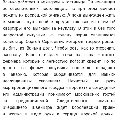
Ванька работает швейцаром в гостинице. Он ненавидит
ее обеспеченных постояльцев, но при этом мечтает
пожить их роскошной жизнью. А пока вынужден жить
в машине, купленной в кредит, так как из съемной
квартиры его выгнали за неуплату. В этой и без того
непростой ситуации на голову парня сваливается
коллектор Сергей Сергеевич, который твердо решил
выбить из Ваньки долг. Чтобы хоть как-то отсрочить
расправу, Ванька выдает себя за сына богатого
фермера, который с легкостью погасит кредит. Но по
дороге на ферму попутчики поневоле попадают
в аварию, которая оборачивается для Ваньки
неожиданным спасением. Нечистый на руку
мэр провинциального городка и вороватые сотрудники
его администрации принимают московских гостей
за представителей Следственного комитета.
Вчерашнего швейцара ждет королевский прием
и взятка в виде руки и сердца мэрской дочки…