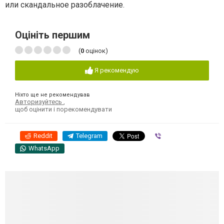
или скандальное разоблачение.
Оцініть першим
(
0
оцінок)
Я рекомендую
Ніхто ще не рекомендував
Авторизуйтесь
,
щоб оцінити і порекомендувати
Reddit
Telegram
Viber
WhatsApp