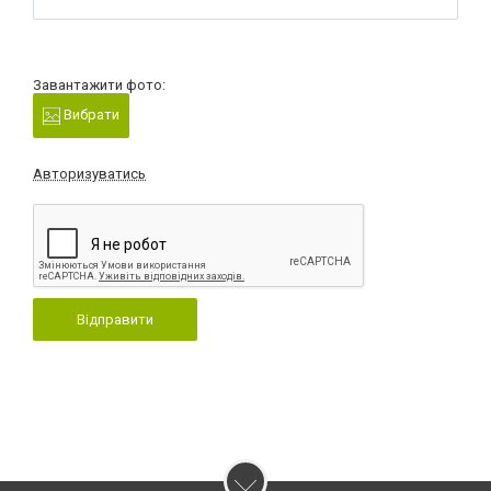
Завантажити фото:
Вибрати
Авторизуватись
Відправити