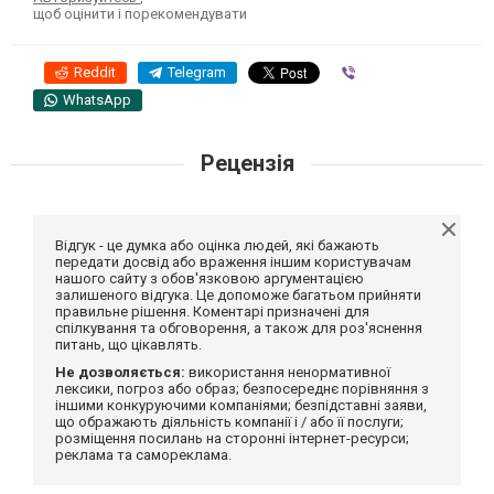
щоб оцінити і порекомендувати
Reddit
Telegram
Viber
WhatsApp
Рецензія
Відгук - це думка або оцінка людей, які бажають
передати досвід або враження іншим користувачам
нашого сайту з обов'язковою аргументацією
залишеного відгука. Це допоможе багатьом прийняти
правильне рішення. Коментарі призначені для
спілкування та обговорення, а також для роз'яснення
питань, що цікавлять.
Не дозволяється:
використання ненормативної
лексики, погроз або образ; безпосереднє порівняння з
іншими конкуруючими компаніями; безпідставні заяви,
що ображають діяльність компанії і / або її послуги;
розміщення посилань на сторонні інтернет-ресурси;
реклама та самореклама.