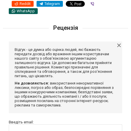
Reddit
Telegram
Viber
WhatsApp
Рецензія
Відгук - це думка або оцінка людей, які бажають
передати досвід або враження іншим користувачам
нашого сайту з обов'язковою аргументацією
залишеного відгука. Це допоможе багатьом прийняти
правильне рішення. Коментарі призначені для
спілкування та обговорення, а також для роз'яснення
питань, що цікавлять.
Не дозволяється:
використання ненормативної
лексики, погроз або образ; безпосереднє порівняння з
іншими конкуруючими компаніями; безпідставні заяви,
що ображають діяльність компанії і / або її послуги;
розміщення посилань на сторонні інтернет-ресурси;
реклама та самореклама.
Введіть email: