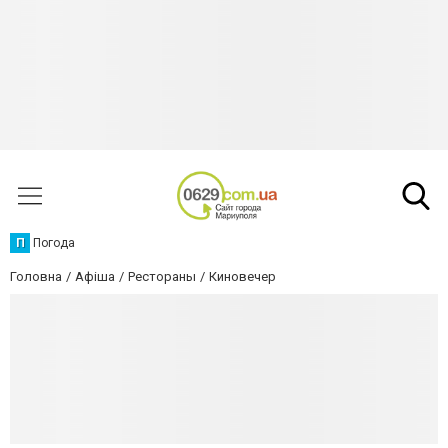
П
Погода
Головна
Афіша
Рестораны
Киновечер