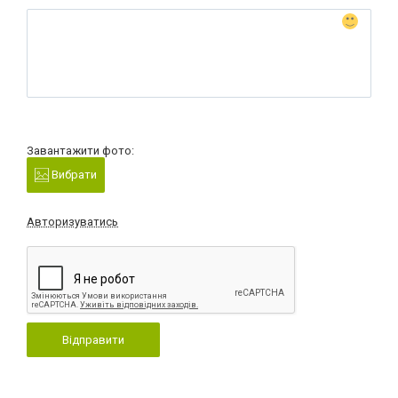
Завантажити фото:
Вибрати
Авторизуватись
Відправити