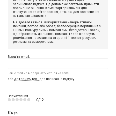
нашого сайту з обов'язковою аргументацією
залишеного відгука. Це допоможе багатьом прийняти
правильне рішення. Коментарі призначені для
спілкування та обговорення, а також для роз'яснення
питань, що цікавлять.
Не дозволяється:
використання ненормативної
лексики, погроз або образ; безпосереднє порівняння з
іншими конкуруючими компаніями; безпідставні заяви,
що ображають діяльність компанії і / або її послуги;
розміщення посилань на сторонні інтернет-ресурси;
реклама та самореклама.
Введіть email:
Ваш e-mail не відображатиметься на сайті
або
Авторизуйтесь
для написання відгуку
Впечатления
0/12
Відгук: