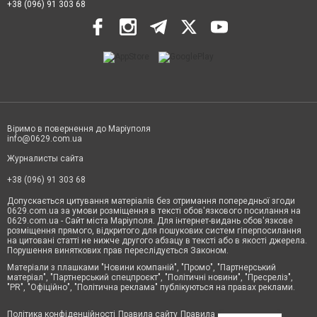
+38 (096) 91 303 68
Віримо в повернення до Маріуполя
info@0629.com.ua
Журналисты сайта
+38 (096) 91 303 68
Допускається цитування матеріалів без отримання попередньої згоди
0629.com.ua за умови розміщення в тексті обов'язкового посилання на
0629.com.ua - Сайт міста Маріуполя. Для інтернет-видань обов'язкове
розміщення прямого, відкритого для пошукових систем гіперпосилання
на цитовані статті не нижче другого абзацу в тексті або в якості джерела.
Порушення виняткових прав переслідується Законом.
Матеріали з плашками "Новини компаній", "Промо", "Партнерський
матеріал", "Партнерський спецпроєкт", "Політичні новини", "Пресреліз",
"PR", "Офіційно", "Політична реклама" публікуються на правах реклами.
Політика конфіденційності
Правила сайту
Правила