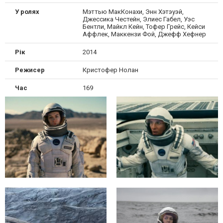
У ролях
Мэттью МакКонахи, Энн Хэтэуэй,
Джессика Честейн, Элиес Габел, Уэс
Бентли, Майкл Кейн, Тофер Грейс, Кейси
Аффлек, Маккензи Фой, Джефф Хефнер
Рік
2014
Режисер
Кристофер Нолан
Час
169