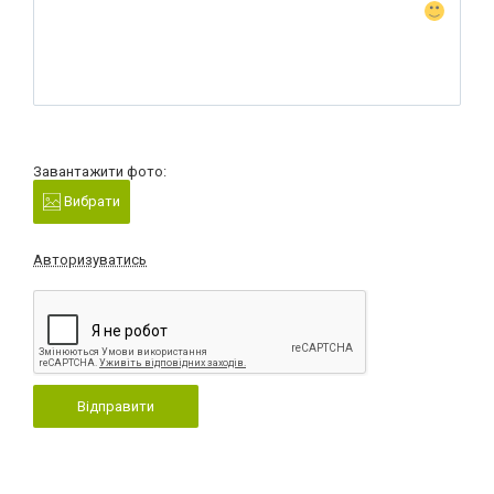
Завантажити фото:
Вибрати
Авторизуватись
Відправити