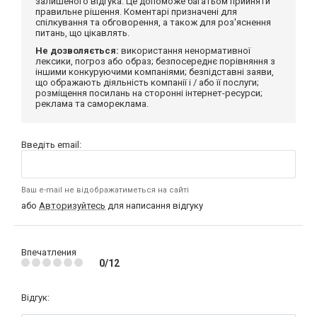
залишеного відгука. Це допоможе багатьом прийняти
правильне рішення. Коментарі призначені для
спілкування та обговорення, а також для роз'яснення
питань, що цікавлять.
Не дозволяється:
використання ненормативної
лексики, погроз або образ; безпосереднє порівняння з
іншими конкуруючими компаніями; безпідставні заяви,
що ображають діяльність компанії і / або її послуги;
розміщення посилань на сторонні інтернет-ресурси;
реклама та самореклама.
Введіть email:
Ваш e-mail не відображатиметься на сайті
або
Авторизуйтесь
для написання відгуку
Впечатления
0/12
Відгук: