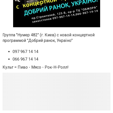
Группа "Нумер 482" (г. Киев) с новой концертной
программой "Добрий ранок, Україно"
097 967 14 14
066 967 14 14
Культ = Пиво - Мясо - Рок-Н-Ролл!