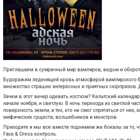
Приглашаем в сумрачный мир вампиров, ведьм и оборот
Будоражим леденящей кровь атмосферой вампирского ба
множество страшно интересных и приятных сюрпризов. Д
Зачем в этот вечер одевать костюм? Кельтский календар
начале ноября, и светлую. В ночь перехода из светлой ч
поверхность земли, и тех, кто не смог спрятаться от них
мифических существ, волшебников и монстров.
Приходите и мы все вместе поднимем же бокалы за то, чт
Face & Dress контроль.