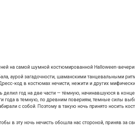
ней на самой шумной костюмированной Halloween-вечерин
ла, аурой загадочности, шаманскими танцевальными рит
ресс-код в костюмах нечисти, нежити и других мифически
ь делил год на две части — тёмную, начинавшуюся в конце
асти года в темную, по древним повериям, темные силы выб
, забирали с собой. Поэтому в такую ночь принято носить ко
обы в эту ночь нечисть обошла нас стороной, приняв за св