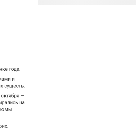
ке года.
мами и
х существ.
 октября —
ирались на
стюмы
оих.