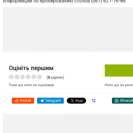
Информация по бронированию столов (067) 621-76-86.
Оцініть першим
(
0
оцінок)
Ніхто ще не рек
Поки ще ніхто не оцінював
Reddit
Telegram
Viber
Whats