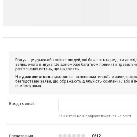
Відгук - це думка або оцінка людей, які бажають передати дос
залишеного відгука. Це допоможе багатьом прийняти правильне 
роз'яснення питань, що цікавлять.
Не дозволяється:
використання ненормативної лексики, погро
безпідставні заяви, що ображають діяльність компанії і / або її
самореклама.
Введіть email:
Ваш e-mail не відображатиметься на сайті
Впечатления
0/12