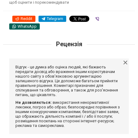
щоб оцінити і порекомендувати
Reddit
Telegram
Viber
WhatsApp
Рецензія
Відгук - це думка або оцінка людей, які бажають
передати досвід або враження іншим користувачам
нашого сайту з обов'язковою аргументацією
залишеного відгука. Це допоможе багатьом прийняти
правильне рішення. Коментарі призначені для
спілкування та обговорення, а також для роз'яснення
питань, що цікавлять.
Не дозволяється:
використання ненормативної
лексики, погроз або образ; безпосереднє порівняння з
іншими конкуруючими компаніями; безпідставні заяви,
що ображають діяльність компанії і / або її послуги;
розміщення посилань на сторонні інтернет-ресурси;
реклама та самореклама.