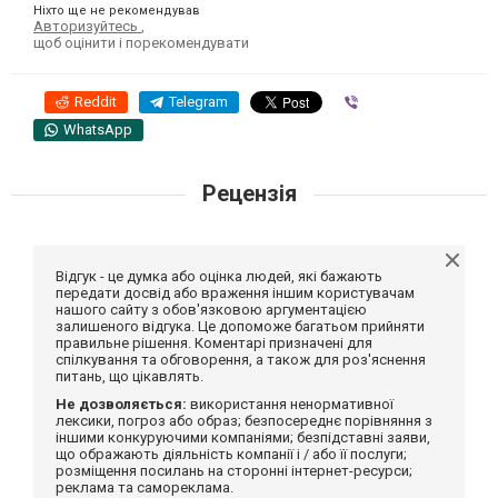
Ніхто ще не рекомендував
Авторизуйтесь
,
щоб оцінити і порекомендувати
Reddit
Telegram
Viber
WhatsApp
Рецензія
Відгук - це думка або оцінка людей, які бажають
передати досвід або враження іншим користувачам
нашого сайту з обов'язковою аргументацією
залишеного відгука. Це допоможе багатьом прийняти
правильне рішення. Коментарі призначені для
спілкування та обговорення, а також для роз'яснення
питань, що цікавлять.
Не дозволяється:
використання ненормативної
лексики, погроз або образ; безпосереднє порівняння з
іншими конкуруючими компаніями; безпідставні заяви,
що ображають діяльність компанії і / або її послуги;
розміщення посилань на сторонні інтернет-ресурси;
реклама та самореклама.