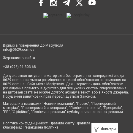
Віримо в повернення до Маріуполя
info@0629.com.ua
Журналисты сайта
+38 (096) 91 303 68
Допускається цитування матеріалів без отримання попередньої згоди
0629.com.ua за умови розміщення в тексті обов'язкового посилання на
0629.com.ua - Сайт міста Маріуполя. Для інтернет-видань обов'язкове
розміщення прямого, відкритого для пошукових систем гіперпосилання
на цитовані статті не нижче другого абзацу в тексті або в якості джерела.
Порушення виняткових прав переслідується Законом.
Матеріали з плашками "Новини компаній", "Промо", "Партнерський
матеріал", "Партнерський спецпроєкт", "Політичні новини", "Пресреліз",
"PR", "Офіційно", "Політична реклама" публікуються на правах реклами.
Політика конфіденційності
Правила сайту
Правила
класифайд
Редакційна політика
Фільтри