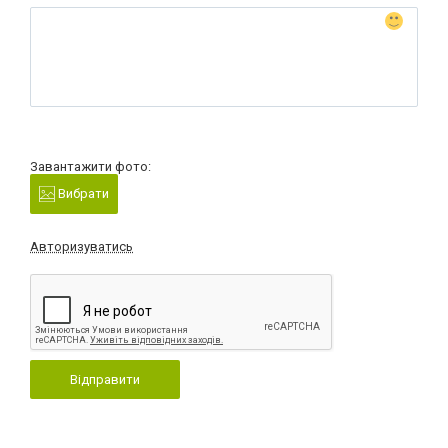
Завантажити фото:
Вибрати
Авторизуватись
Відправити