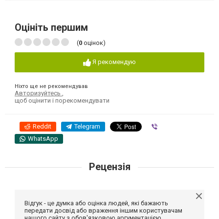
Оцініть першим
(
0
оцінок)
Я рекомендую
Ніхто ще не рекомендував
Авторизуйтесь
,
щоб оцінити і порекомендувати
Reddit
Telegram
Viber
WhatsApp
Рецензія
Відгук - це думка або оцінка людей, які бажають
передати досвід або враження іншим користувачам
нашого сайту з обов'язковою аргументацією