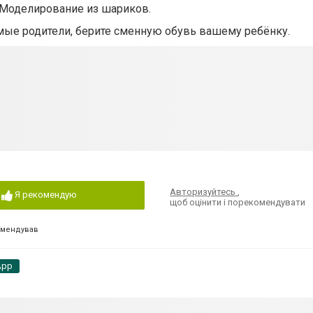
 Моделирование из шариков.
емые родители, берите сменную обувь вашему ребёнку.
Авторизуйтесь
,
Я рекомендую
щоб оцінити і порекомендувати
омендував
App