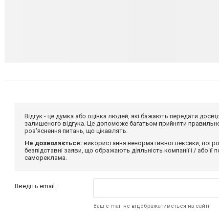
Відгук - це думка або оцінка людей, які бажають передати дос
залишеного відгука. Це допоможе багатьом прийняти правильне 
роз'яснення питань, що цікавлять.
Не дозволяється:
використання ненормативної лексики, погро
безпідставні заяви, що ображають діяльність компанії і / або її
самореклама.
Введіть email:
Ваш e-mail не відображатиметься на сайті