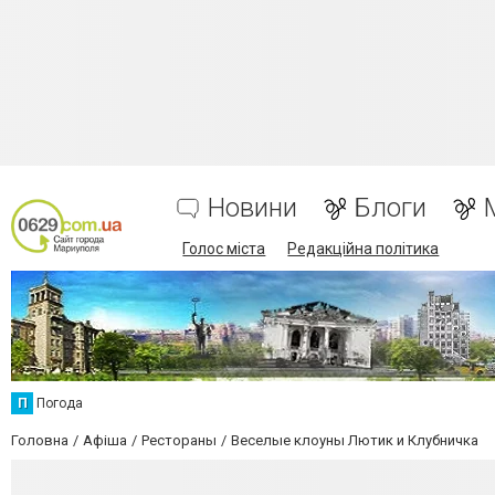
Новини
Блоги
Голос міста
Редакційна політика
П
Погода
Головна
Афіша
Рестораны
Веселые клоуны Лютик и Клубничка