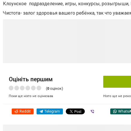
Клоунское подразделение, игры, конкурсы, розыгрыши,
Чистота- залог здоровья вашего ребёнка, так что уважа
Оцініть першим
(
0
оцінок)
Ніхто ще не рек
Поки ще ніхто не оцінював
Reddit
Telegram
Viber
Whats